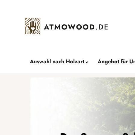
Zum
Inhalt
springen
Auswahl nach Holzart
Angebot für U
B
r
i
n
g
e