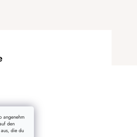
e
so angenehm
auf den
 aus, die du