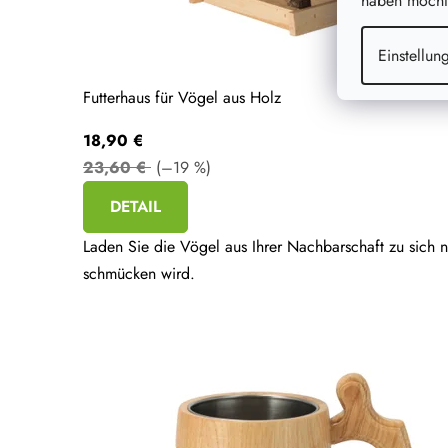
haben möchte
a
l
Einstellun
t
Futterhaus für Vögel aus Holz
i
18,90 €
g
23,60 €
(–19 %)
DETAIL
Laden Sie die Vögel aus Ihrer Nachbarschaft zu sich 
schmücken wird.