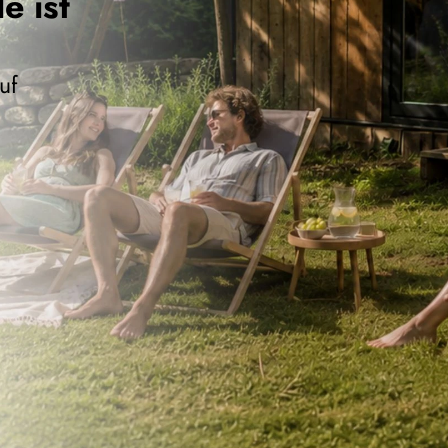
e ist
uf