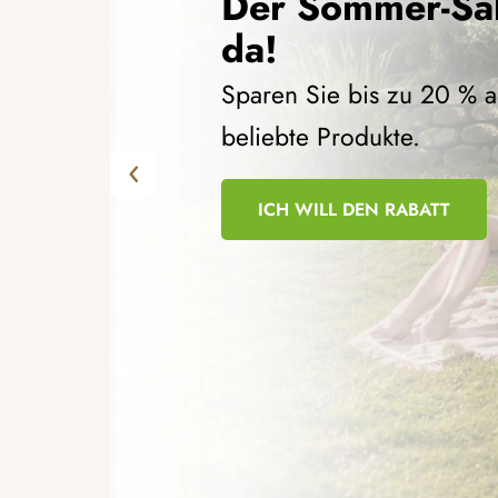
Der Sommer-Sal
n
da!
S
Sparen Sie bis zu 20 % a
i
beliebte Produkte.
e
Zurück
d
ICH WILL DEN RABATT
i
e
A
t
m
o
s