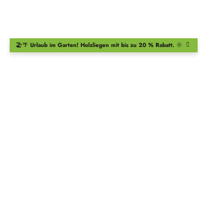
🏖️🌴
Urlaub im Garten!
Holzliegen
mit bis zu 20 % Rabatt.
🌞