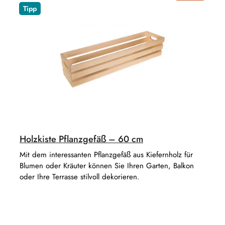
s
o
Tipp
o
d
r
u
t
k
i
t
e
e
r
u
n
g
Holzkiste Pflanzgefäß – 60 cm
Mit dem interessanten Pflanzgefäß aus Kiefernholz für
Blumen oder Kräuter können Sie Ihren Garten, Balkon
oder Ihre Terrasse stilvoll dekorieren.