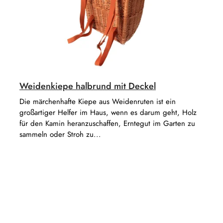
i
t
e
e
r
u
n
g
Weidenkiepe halbrund mit Deckel
Die märchenhafte Kiepe aus Weidenruten ist ein
großartiger Helfer im Haus, wenn es darum geht, Holz
für den Kamin heranzuschaffen, Erntegut im Garten zu
sammeln oder Stroh zu...