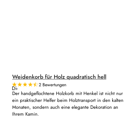
Weidenkorb für Holz quadratisch hell
2 Bewertungen
Die
durchschnittliche
Der handgeflochtene Holzkorb mit Henkel ist nicht nur
Produktbewertung
ein praktischer Helfer beim Holztransport in den kalten
ist
4,5
Monaten, sondern auch eine elegante Dekoration an
von
Ihrem Kamin.
5
Sternen.