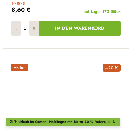
10,80 €
8,60 €
auf Lager
172 Stück
IN DEN WARENKORB
Aktion
–20 %
🏖️🌴
Urlaub im Garten!
Holzliegen
mit bis zu 20 % Rabatt.
🌞