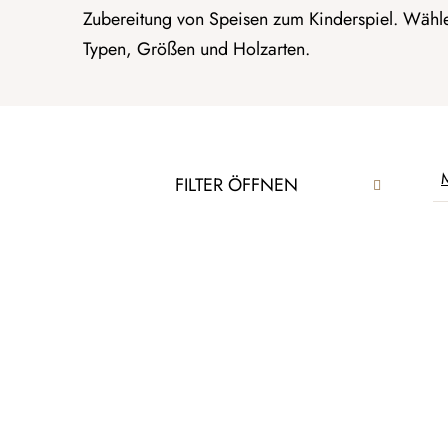
Zubereitung von Speisen zum Kinderspiel. Wähle
Typen, Größen und Holzarten.
S
P
M
FILTER ÖFFNEN
e
r
i
o
t
L
d
e
i
u
n
s
k
l
t
t
e
e
s
i
d
o
s
e
r
t
r
t