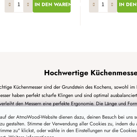
IN DEN WARENKORB
IN DE
S
t
e
u
e
Hochwertige Küchenmesser 
r
e
chtige Küchenmesser sind der Grundstein des Kochens, sowohl im 
l
esser haben perfekt scharfe Klingen und sind optimal ausbalanciert
e
verleiht den Messern eine perfekte Ergonomie. Die Länge und For
m
e
Messers. Sie können zwischen folgenden Typen wählen: Schälmesser
 auf der AtmoWood-Website dienen dazu, deinen Besuch bei uns 
n
Ausbeinmesser oder Ste
zu gestalten. Stimme der Verwendung aller Cookies zu, indem du 
t
stimme zu" klickst, oder wähle in den Einstellungen nur die Cookies
e
Pflege von Küch