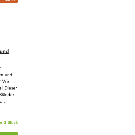
 und
r
ren und
? Wir
e! Dieser
Ständer
...
er
2 Stück