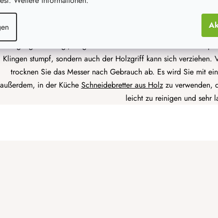
st. Weitere informationen.
d
e
ie Klingen sind leicht zu reinigen und können durch regelmäßige
r
Ak
gen
auch einen passenden Ständer, eine Magnetplatte oder einen
Mes
L
i
Reinigung anbelangt, so gehören Messer definitiv nicht in die Spü
s
Klingen stumpf, sondern auch der Holzgriff kann sich verziehen.
t
trocknen Sie das Messer nach Gebrauch ab. Es wird Sie mit e
e
außerdem, in der Küche
Schneidebretter aus Holz
zu verwenden, da
leicht zu reinigen und sehr 