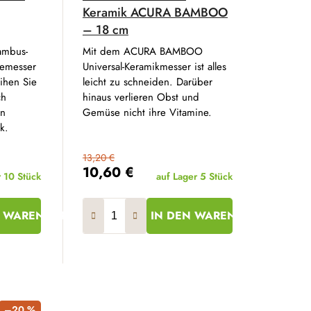
Keramik ACURA BAMBOO
– 18 cm
ambus-
Mit dem ACURA BAMBOO
gemesser
Universal-Keramikmesser ist alles
eihen Sie
leicht zu schneiden. Darüber
ch
hinaus verlieren Obst und
en
Gemüse nicht ihre Vitamine.
k.
13,20 €
10,60 €
r
10 Stück
auf Lager
5 Stück
N WARENKORB
IN DEN WARENKORB
–20 %