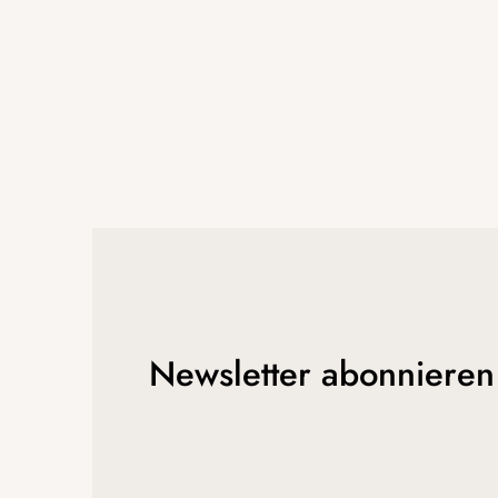
l
e
Newsletter abonnieren