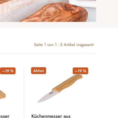
Seite
1
von
1
-
5
Artikel insgesamt
Aktion
–19 %
–19 %
esser
Küchenmesser aus