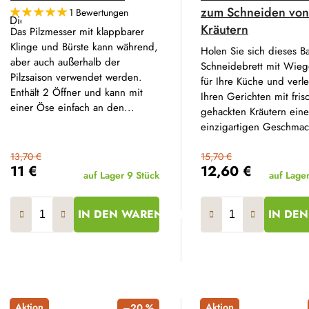
zum Schneiden von
1 Bewertungen
Die
Kräutern
durchschnittliche
Das Pilzmesser mit klappbarer
Produktbewertung
Klinge und Bürste kann während,
ist
Holen Sie sich dieses B
5,0
aber auch außerhalb der
Schneidebrett mit Wie
von
Pilzsaison verwendet werden.
5
für Ihre Küche und verl
Sternen.
Enthält 2 Öffner und kann mit
Ihren Gerichten mit fris
einer Öse einfach an den...
gehackten Kräutern ein
einzigartigen Geschmac
13,70 €
15,70 €
11 €
12,60 €
auf Lager
9 Stück
auf Lage
IN DEN WARENKORB
IN DE
Aktion
Aktion
–20 %