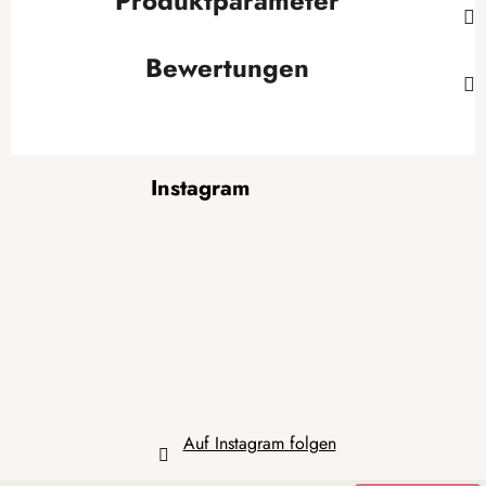
Produktparameter
Bewertungen
F
Instagram
u
ß
z
e
i
l
e
Auf Instagram folgen