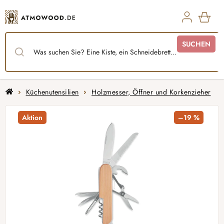
Zum
Inhalt
springen
WAR
SUCHEN
Startseite
Küchenutensilien
Holzmesser, Öffner und Korkenzieher
Aktion
–19 %