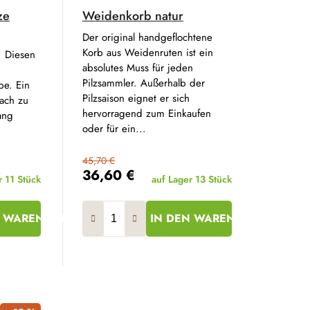
ze
Weidenkorb natur
Der original handgeflochtene
Korb aus Weidenruten ist ein
. Diesen
absolutes Muss für jeden
Pilzsammler. Außerhalb der
be. Ein
Pilzsaison eignet er sich
ach zu
hervorragend zum Einkaufen
ang
oder für ein...
45,70 €
36,60 €
r
11 Stück
auf Lager
13 Stück
N WARENKORB
IN DEN WARENKORB