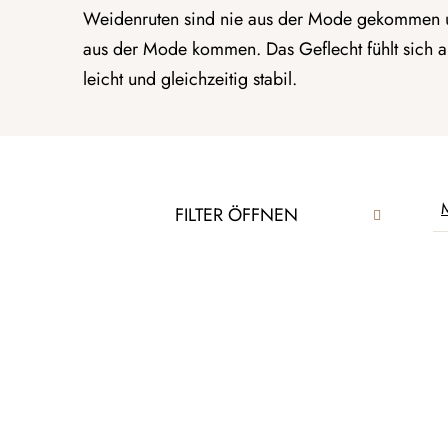
Weidenruten sind nie aus der Mode gekommen 
aus der Mode kommen. Das Geflecht fühlt sich a
leicht und gleichzeitig stabil.
S
P
M
FILTER ÖFFNEN
e
r
i
o
t
L
d
e
i
u
n
s
k
l
t
t
e
e
s
i
d
o
s
e
r