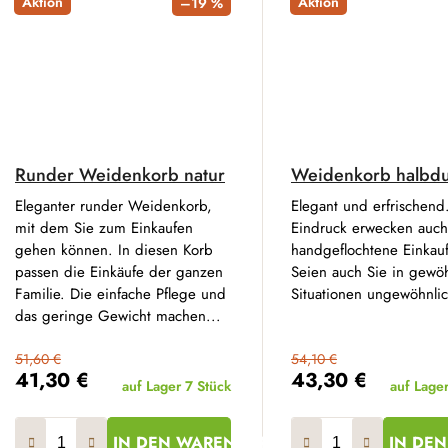
Aktion
Aktion
–19 %
Runder Weidenkorb natur
Weidenkorb halbdu
Eleganter runder Weidenkorb,
Elegant und erfrischend
mit dem Sie zum Einkaufen
Eindruck erwecken auch
gehen können. In diesen Korb
handgeflochtene Einkau
passen die Einkäufe der ganzen
Seien auch Sie in gewö
Familie. Die einfache Pflege und
Situationen ungewöhnlich 
das geringe Gewicht machen...
51,60 €
54,10 €
41,30 €
43,30 €
auf Lager
7 Stück
auf Lage
IN DEN WARENKORB
IN DE