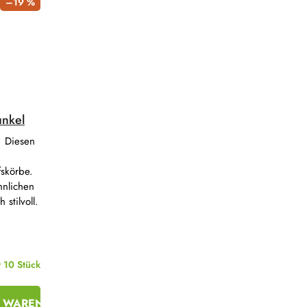
–19 %
nkel
. Diesen
fskörbe.
hnlichen
stilvoll.
r
10 Stück
N WARENKORB