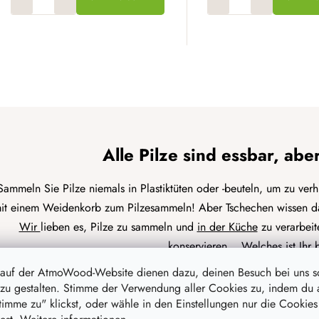
S
t
e
u
e
Alle Pilze sind essbar, abe
r
e
Sammeln Sie Pilze niemals in Plastiktüten oder -beuteln, um zu ver
l
it einem Weidenkorb zum Pilzesammeln! Aber Tschechen wissen das
e
Wir
lieben es, Pilze zu sammeln und
in der Küche
zu verarbeite
m
e
konservieren... Welches ist Ihr 
n
 auf der AtmoWood-Website dienen dazu, deinen Besuch bei uns 
t
Universal-Wei
zu gestalten. Stimme der Verwendung aller Cookies zu, indem du 
e
stimme zu" klickst, oder wähle in den Einstellungen nur die Cookies
d
Der
beste
Pilzkorb ist einer, der auf dem Hinweg leicht und auf d