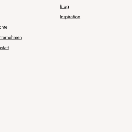
Blog
Inspiration
chte
nternehmen
statt