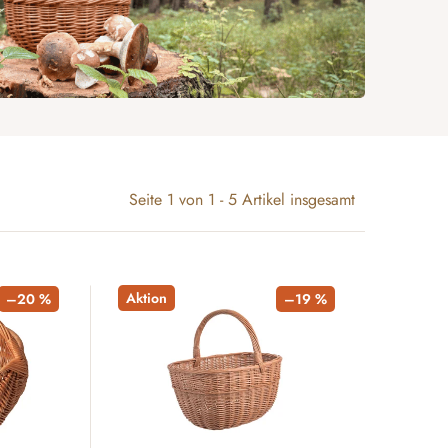
Seite
1
von
1
-
5
Artikel insgesamt
Aktion
–20 %
–19 %