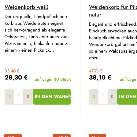
Weidenkorb weiß
Weidenkorb für Pil
natur
Der originelle, handgeflochtene
Korb aus Weidenruten eignet
Elegant und erfrischend
sich hervorragend als elegante
Eindruck erwecken auch
Dekoration, kann aber auch zum
handgeflochtene Pilzkör
Pilzesammeln, Einkaufen oder zu
Weidenkorb gehört einf
einem kleinen Picknick...
so einem Waldspazierg
dazu!
35,40 €
47,70 €
28,30 €
38,10 €
auf Lager
10 Stück
auf Lage
IN DEN WARENKORB
IN DE