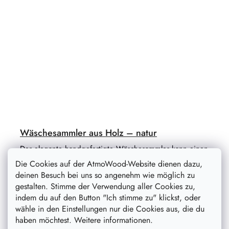
Wäschesammler aus Holz – natur
Der elegante handgefertigte Wäschesammler kann einen
Haufen schmutziger Wäsche aufnehmen und wird zu
Die Cookies auf der AtmoWood-Website dienen dazu,
einer schönen Dekoration für Ihr Badezimmer. Der Korb
deinen Besuch bei uns so angenehm wie möglich zu
ist in einem...
gestalten. Stimme der Verwendung aller Cookies zu,
indem du auf den Button "Ich stimme zu" klickst, oder
wähle in den Einstellungen nur die Cookies aus, die du
haben möchtest. Weitere informationen.