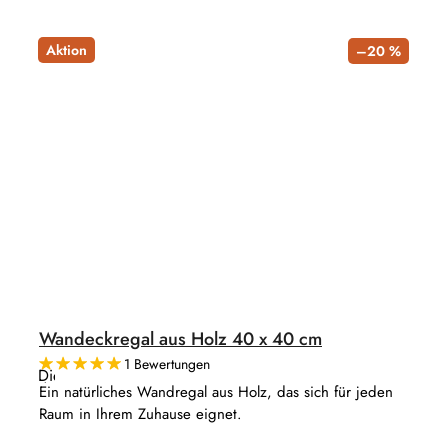
Aktion
–20 %
Wandeckregal aus Holz 40 x 40 cm
1 Bewertungen
Die
durchschnittliche
Ein natürliches Wandregal aus Holz, das sich für jeden
Produktbewertung
Raum in Ihrem Zuhause eignet.
ist
5,0
von