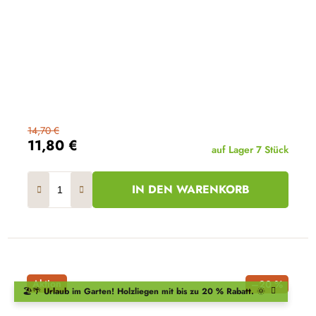
14,70 €
11,80 €
auf Lager
7 Stück
IN DEN WARENKORB
Aktion
–20 %
🏖️🌴
Urlaub im Garten!
Holzliegen
mit bis zu 20 % Rabatt.
🌞