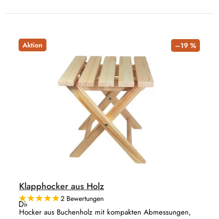
Aktion
–19 %
Klapphocker aus Holz
2 Bewertungen
Die
durchschnittliche
Hocker aus Buchenholz mit kompakten Abmessungen,
Produktbewertung