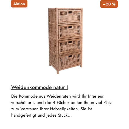
t
r
Aktion
–20 %
s
o
o
d
r
u
t
k
i
t
e
e
r
u
n
g
Weidenkommode natur I
Die Kommode aus Weidenruten wird Ihr Interieur
verschönern, und die 4 Fächer bieten Ihnen viel Platz
zum Verstauen Ihrer Habseligkeiten. Sie ist
handgefertigt und jedes Stück...