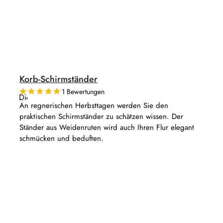
Korb-Schirmständer
1 Bewertungen
Die
durchschnittliche
An regnerischen Herbsttagen werden Sie den
Produktbewertung
praktischen Schirmständer zu schätzen wissen. Der
ist
5,0
Ständer aus Weidenruten wird auch Ihren Flur elegant
von
schmücken und beduften.
5
Sternen.