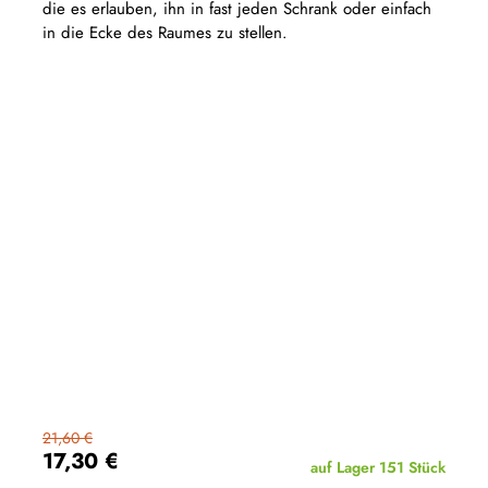
die es erlauben, ihn in fast jeden Schrank oder einfach
ist
5,0
in die Ecke des Raumes zu stellen.
von
5
Sternen.
21,60 €
17,30 €
auf Lager
151 Stück