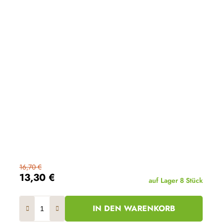
5
Sternen.
16,70 €
13,30 €
auf Lager
8 Stück
IN DEN WARENKORB