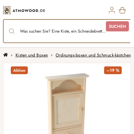
Zum
Inhalt
springen
WAR
SUCHEN
Startseite
Kisten und Boxen
Ordnungs-boxen und Schmuck-kästchen
Aktion
–19 %