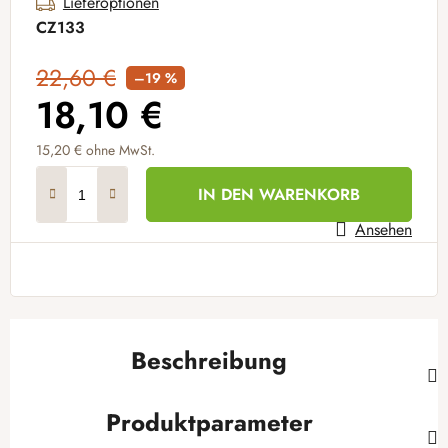
Lieferoptionen
CZ133
22,60 €
–19 %
18,10 €
15,20 €
ohne MwSt.
Verkaufspreis:
IN DEN WARENKORB
Ansehen
Beschreibung
Produktparameter