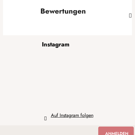
Bewertungen
F
Instagram
u
ß
z
e
i
l
e
Auf Instagram folgen
ANMELDEN