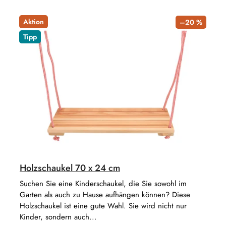
k
P
t
r
Aktion
–20 %
s
o
Tipp
o
d
r
u
t
k
i
t
e
e
r
u
n
g
Holzschaukel 70 x 24 cm
Suchen Sie eine Kinderschaukel, die Sie sowohl im
Garten als auch zu Hause aufhängen können? Diese
Holzschaukel ist eine gute Wahl. Sie wird nicht nur
Kinder, sondern auch...