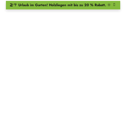
🏖️🌴
Urlaub im Garten!
Holzliegen
mit bis zu 20 % Rabatt.
🌞
Kletterseil
Am Kletterseil trainieren die Kinder die Muskulatur des
gesamten Körpers und ihr Gleichgewicht.