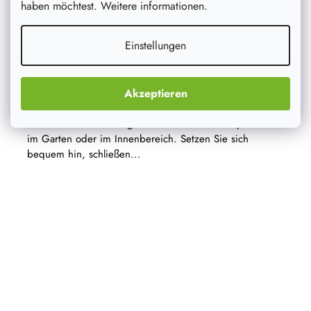
haben möchtest. Weitere informationen.
Einstellungen
Hängeschaukelstuhl mit Kissen - natur
Akzeptieren
Der naturfarbene Hängeschaukelstuhl mit Kissen in Form
eines Storchennests eignet sich ideal zum Entspannen
im Garten oder im Innenbereich. Setzen Sie sich
bequem hin, schließen...