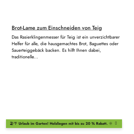
Brot-Lame zum Einschneiden von Teig
Das Rasierklingenmesser für Teig ist ein unverzichtbarer
Helfer für alle, die hausgemachtes Brot, Baguettes oder
Sauerteiggebäck backen. Es hilft Ihnen dabei,
traditionelle...
🏖️🌴
Urlaub im Garten!
Holzliegen
mit bis zu 20 % Rabatt.
🌞