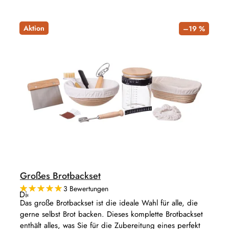
Aktion
–19 %
Großes Brotbackset
3 Bewertungen
Die
durchschnittliche
Das große Brotbackset ist die ideale Wahl für alle, die
Produktbewertung
gerne selbst Brot backen. Dieses komplette Brotbackset
ist
5,0
enthält alles, was Sie für die Zubereitung eines perfekt