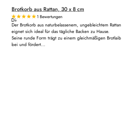
Brotkorb aus Rattan, 30 x 8 cm
1 Bewertungen
Die
durchschnittliche
Der Brotkorb aus naturbelassenem, ungebleichtem Rattan
Produktbewertung
eignet sich ideal für das tägliche Backen zu Hause.
ist
5,0
Seine runde Form trägt zu einem gleichmäßigen Brotlaib
von
bei und fördert...
5
Sternen.