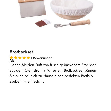
t
k
i
t
e
e
r
u
n
g
Brotbackset
1 Bewertungen
Die
durchschnittliche
Lieben Sie den Duft von frisch gebackenem Brot, der
Produktbewertung
aus dem Ofen strömt? Mit einem Brotback-Set können
ist
5,0
Sie auch bei sich zu Hause einen perfekten Brotlaib
von
zaubern – einfach,...
5
Sternen.