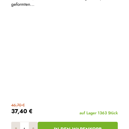
von
geformten...
5
Sternen.
46,70 €
37,40 €
auf Lager
1363 Stück