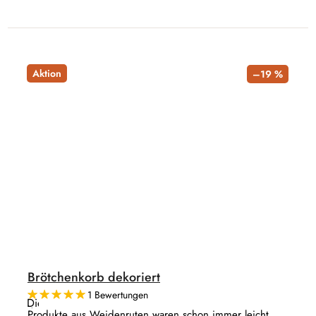
Aktion
–19 %
Brötchenkorb dekoriert
1 Bewertungen
Die
durchschnittliche
Produkte aus Weidenruten waren schon immer leicht