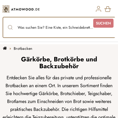
Zum
Inhalt
springen
WAR
SUCHEN
Startseite
Brotbacken
Gärkörbe, Brotkörbe und
Backzubehör
Entdecken Sie alles für das private und professionelle
Brotbacken an einem Ort. In unserem Sortiment finden
Sie hochwertige Gärkörbe, Brotschieber, Teigschaber,
Brotlames zum Einschneiden von Brot sowie weiteres
praktisches Backzubehör. Die richtigen Hilfsmittel
erleichtern die Teigzubereitung, unterstützen die optimale