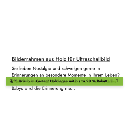
Bilderrahmen aus Holz für Ultraschallbild
Sie lieben Nostalgie und schwelgen gerne in
Erinnerungen an besondere Momente in Ihrem Leben?
Dank eines Holzrahmens mit dem Ultraschallbild Ihres
🏖️🌴
Urlaub im Garten!
Holzliegen
mit bis zu 20 % Rabatt.
🌞
Babys wird die Erinnerung nie...