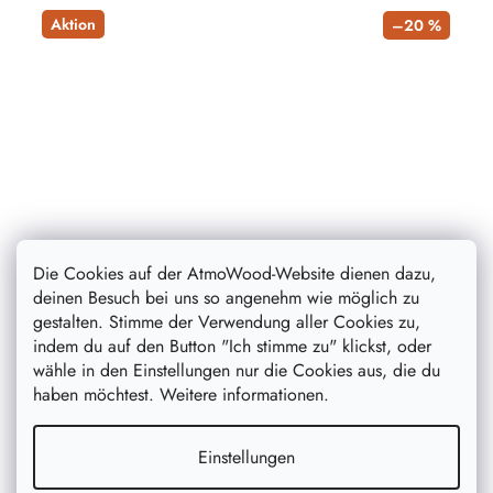
Aktion
–20 %
Die Cookies auf der AtmoWood-Website dienen dazu,
deinen Besuch bei uns so angenehm wie möglich zu
gestalten. Stimme der Verwendung aller Cookies zu,
Holz-Spardose mit Rahmen
indem du auf den Button "Ich stimme zu" klickst, oder
wähle in den Einstellungen nur die Cookies aus, die du
Legen Sie Ihr Geld auf eine originelle Weise an. Die
haben möchtest. Weitere informationen.
Holzspardose wird zu einer praktischen Dekoration des
Hauses und dank des verglasten Rahmens können Sie
beobachten, wie sie...
Einstellungen