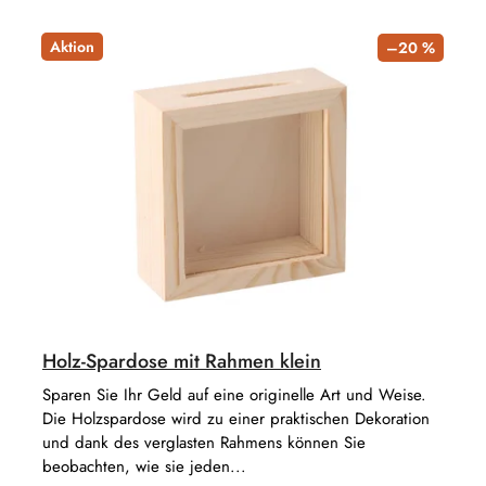
k
P
t
r
Aktion
–20 %
s
o
o
d
r
u
t
k
i
t
e
e
r
u
n
g
Holz-Spardose mit Rahmen klein
Sparen Sie Ihr Geld auf eine originelle Art und Weise.
Die Holzspardose wird zu einer praktischen Dekoration
und dank des verglasten Rahmens können Sie
beobachten, wie sie jeden...