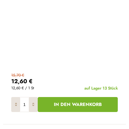
15,70 €
12,60 €
Verkaufspreis:
12,60 € / 1 St
auf Lager
13 Stück
IN DEN WARENKORB