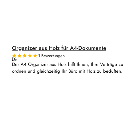
Organizer aus Holz für A4-Dokumente
1 Bewertungen
Die
durchschnittliche
Der A4 Organizer aus Holz hilft Ihnen, Ihre Verträge zu
Produktbewertung
ordnen und gleichzeitig Ihr Büro mit Holz zu beduften.
ist
5,0
von
5
Sternen.