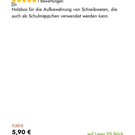
1 Bewertungen
Die
durchschnittliche
Holzbox für die Aufbewahrung von Schreibwaren, die
Produktbewertung
auch als Schulmäppchen verwendet werden kann.
ist
5,0
von
5
Sternen.
7,30 €
5,90 €
auf Lager
25 Stück