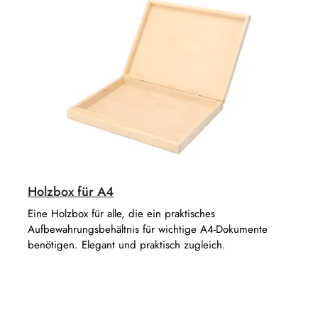
o
d
r
u
t
k
i
t
e
e
r
u
n
g
Holzbox für A4
Eine Holzbox für alle, die ein praktisches
Aufbewahrungsbehältnis für wichtige A4-Dokumente
benötigen. Elegant und praktisch zugleich.