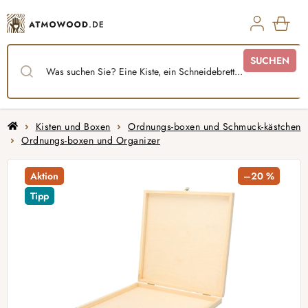
Zum
Inhalt
springen
WAR
SUCHEN
Startseite
Kisten und Boxen
Ordnungs-boxen und Schmuck-kästchen
Ordnungs-boxen und Organizer
Aktion
–20 %
Tipp