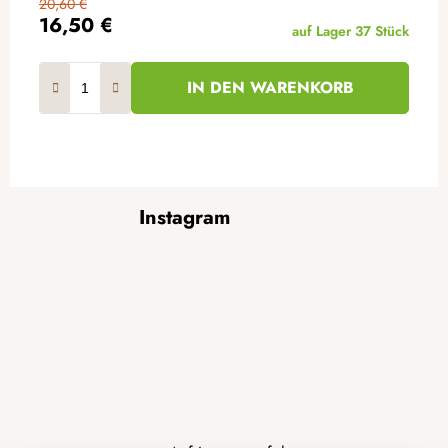
20,60 €
16,50 €
auf Lager
37 Stück
IN DEN WARENKORB
F
Instagram
u
ß
z
e
i
l
e