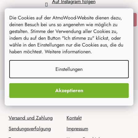
Auf Instagram folgen
Die Cookies auf der AtmoWood-Website dienen dazu,
ANMELDEN
deinen Besuch bei uns so angenehm wie möglich zu
Newsletter abonnieren
gestalten. Stimme der Verwendung aller Cookies zu,
indem du auf den Button "Ich stimme zu" klickst, oder
wähle in den Einstellungen nur die Cookies aus, die du
haben möchtest. Weitere informationen.
Mit der Eingabe Ihrer Email, stimmen Sie
den Bedingungen des
Datenschutzes für
Einstellungen
personenbezogene Daten zu
.
Akzeptieren
Für Kunden
Wir sind AtmoWood.de
Versand und Zahlung
Kontakt
Sendungsverfolgung
Impressum