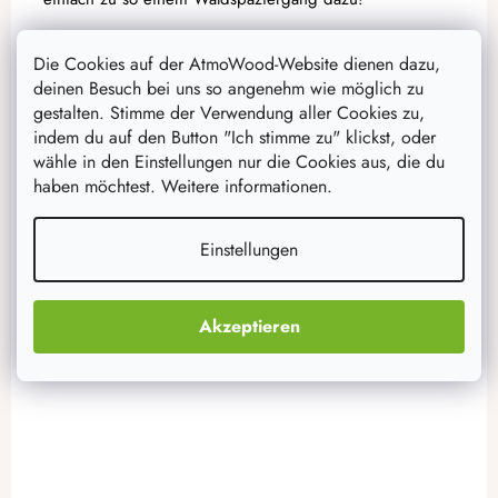
Die Cookies auf der AtmoWood-Website dienen dazu,
47,70 €
deinen Besuch bei uns so angenehm wie möglich zu
38,10 €
auf Lager
11 Stück
gestalten. Stimme der Verwendung aller Cookies zu,
indem du auf den Button "Ich stimme zu" klickst, oder
wähle in den Einstellungen nur die Cookies aus, die du
IN DEN WARENKORB
haben möchtest. Weitere informationen.
Einstellungen
Aktion
–19 %
Akzeptieren