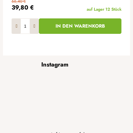
66,40 €
39,80 €
auf Lager
12 Stück
IN DEN WARENKORB
F
Instagram
u
ß
z
e
i
l
e