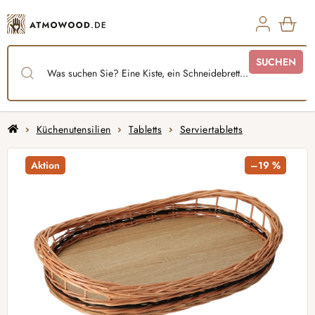
Zum
Inhalt
springen
WAR
SUCHEN
Startseite
Küchenutensilien
Tabletts
Serviertabletts
Aktion
–19 %