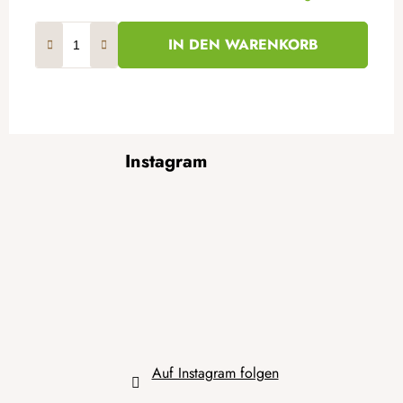
IN DEN WARENKORB
F
Instagram
u
ß
z
e
i
l
e
Auf Instagram folgen