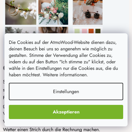
Die Cookies auf der AtmoWood-Website dienen dazu,
deinen Besuch bei uns so angenehm wie möglich zu
gestalten. Stimme der Verwendung aller Cookies zu,
indem du auf den Button "Ich stimme zu" klickst, oder
Gartenparty mit Freunden
wähle in den Einstellungen nur die Cookies aus, die du
haben möchtest. Weitere informationen.
Sie mögen weder große Zeremonien noch formelle Feiern,
sondern bevorzugen stressfreie Unterhaltung mit Ihren
Einstellungen
Freunden? Genau dies ermöglicht eine Hochzeit
im Garten
,
gewürzt mit einer Prise Fantasie und Romantik. Der große
Akzeptieren
Vorteil ist, dass Sie viel Geld für die Miete des
Veranstaltungsortes sparen, andererseits kann Ihnen schlechtes
Wetter einen Strich durch die Rechnung machen.