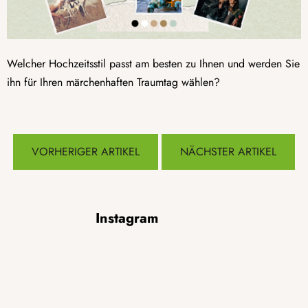
Welcher Hochzeitsstil passt am besten zu Ihnen und werden Sie
ihn für Ihren märchenhaften Traumtag wählen?
VORHERIGER ARTIKEL
NÄCHSTER ARTIKEL
F
Instagram
u
ß
z
e
i