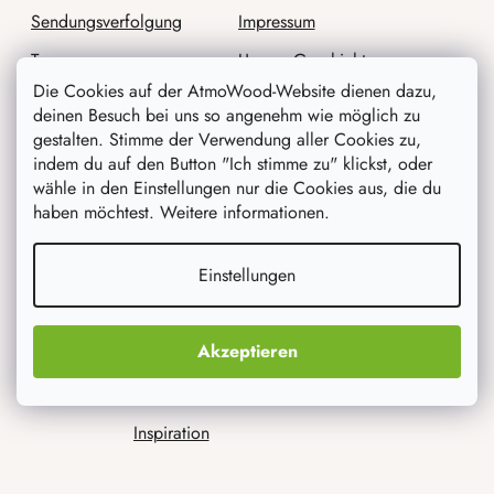
Sendungsverfolgung
Impressum
Treueprogramm
Unsere Geschichte
Die Cookies auf der AtmoWood-Website dienen dazu,
Reklamation der Ware
Angebot für Unternehmen
deinen Besuch bei uns so angenehm wie möglich zu
Widerrufsbelehrung
Die Förderwerkstatt
gestalten. Stimme der Verwendung aller Cookies zu,
indem du auf den Button "Ich stimme zu" klickst, oder
AGB
wähle in den Einstellungen nur die Cookies aus, die du
haben möchtest. Weitere informationen.
Datenschutz
Einstellungen
Wir werden sie beraten
Akzeptieren
Blog
Inspiration