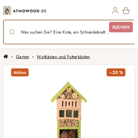
Zum
Inhalt
springen
WAR
SUCHEN
Startseite
Garten
Nistkästen und Futterkästen
Aktion
–20 %