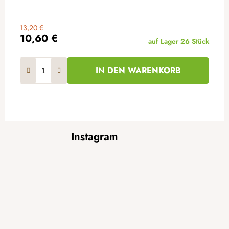
13,20 €
10,60 €
auf Lager
26 Stück
IN DEN WARENKORB
F
Instagram
u
ß
z
e
i
l
e