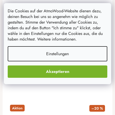
Die Cookies auf der AtmoWood-Website dienen dazu,
Holzhaus für Meisen
deinen Besuch bei uns so angenehm wie möglich zu
Wenn Sie sich vom Frühling bis zum Herbst am Gesang
gestalten. Stimme der Verwendung aller Cookies zu,
der Zugvögel erfreuen wollen, dann besorgen Sie ihnen
indem du auf den Button "Ich stimme zu" klickst, oder
dieses schöne Vogelhaus, das auch als Futterstelle dient.
wähle in den Einstellungen nur die Cookies aus, die du
Die Vögel...
haben möchtest. Weitere informationen.
47,20 €
Einstellungen
37,70 €
auf Lager
12 Stück
Akzeptieren
IN DEN WARENKORB
Aktion
–20 %