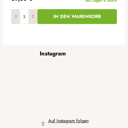
auf Lager
6 Stück
IN DEN WARENKORB
F
Instagram
u
ß
z
e
i
l
e
Auf Instagram folgen