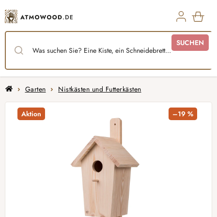
Zum
Inhalt
springen
WAR
SUCHEN
Startseite
Garten
Nistkästen und Futterkästen
Aktion
–19 %