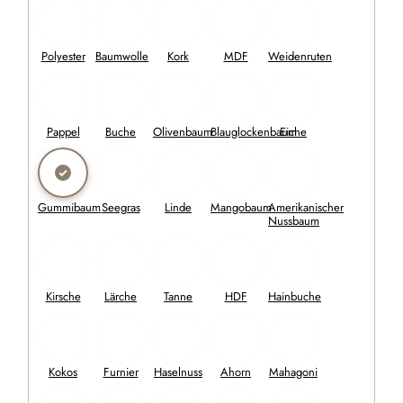
Aktion
–19 %
Mechanische Gewürzmühle BRILLANTE – 5,8
x 20,3 cm
Die mechanische Mühle aus Gummibaumholz in
moderner Form mit Keramikmahlwerk kann alle Gewürze
leicht mahlen.