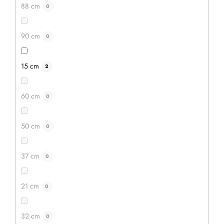
88 cm
0
90 cm
0
15 cm
2
60 cm
0
50 cm
0
39,30 €
31,50 €
auf Lager
3 Stück
37 cm
0
IN DEN WARENKORB
21 cm
0
32 cm
0