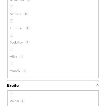
Stoklasa
0
Tin Tours
0
TookyToy
0
Holzspiel aus Holz
Das Flohspiel sind ein traditionelles Brettspiel für Kinder.
Vilac
0
Woody
0
Breite
24 cm
0