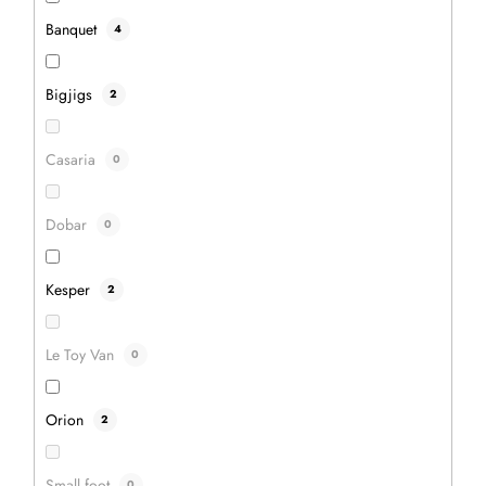
Banquet
4
Bigjigs
2
8,30 €
Casaria
0
6,70 €
auf Lager
1 Stück
Dobar
0
IN DEN WARENKORB
Kesper
2
Le Toy Van
0
Aktion
–20 %
Orion
2
Small foot
0