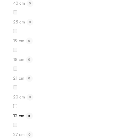
40 cm
0
IN DEN WARENKORB
25 cm
0
19 cm
0
Aktion
–20 %
18 cm
0
21 cm
0
20 cm
0
12 cm
2
27 cm
0
Gewürzmühle 40 cm – natur