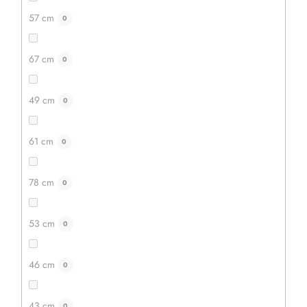
57 cm
0
IN DEN WARENKORB
67 cm
0
49 cm
0
Aktion
–20 %
61 cm
0
78 cm
0
53 cm
0
46 cm
0
43 cm
0