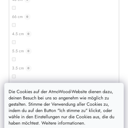
Holzbügel 2 Stück
Ein praktischer Helfer für jeden Kleiderschrank.
66 cm
0
Möglichkeit, Hosen an der unteren Stange und Röcke an
den Seitenhaken aufzuhängen.
4.5 cm
0
5.5 cm
0
3.5 cm
0
2.5 cm
0
Die Cookies auf der AtmoWood-Website dienen dazu,
deinen Besuch bei uns so angenehm wie möglich zu
7.5 cm
0
gestalten. Stimme der Verwendung aller Cookies zu,
indem du auf den Button "Ich stimme zu" klickst, oder
wähle in den Einstellungen nur die Cookies aus, die du
80cm
0
haben möchtest. Weitere informationen.