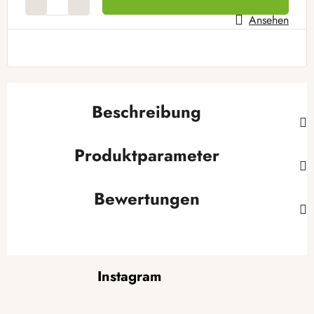
Ansehen
Beschreibung
Produktparameter
Bewertungen
F
Instagram
u
ß