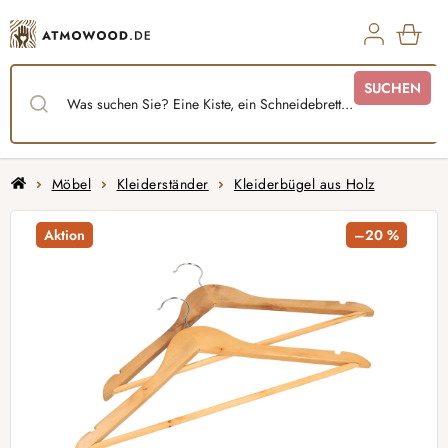
Zum
Inhalt
springen
WAR
SUCHEN
Startseite
Möbel
Kleiderständer
Kleiderbügel aus Holz
Aktion
–20 %