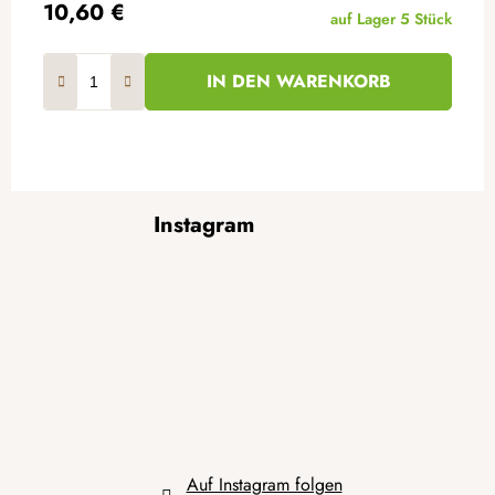
10,60 €
auf Lager
5 Stück
IN DEN WARENKORB
F
Instagram
u
ß
z
e
i
l
e
Auf Instagram folgen