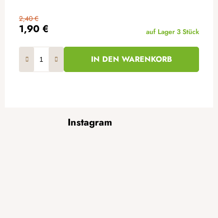
2,40 €
1,90 €
auf Lager
3 Stück
IN DEN WARENKORB
F
Instagram
u
ß
z
e
i
l
e