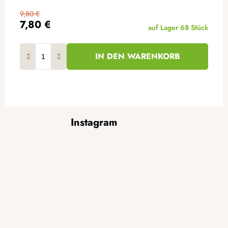
9,80 €
7,80 €
auf Lager
68 Stück
IN DEN WARENKORB
F
Instagram
u
ß
z
e
i
l
e