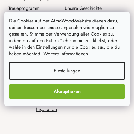
Treueprogramm
Unsere Geschichte
Reklamation der Ware
Angebot für Unternehmen
Die Cookies auf der AtmoWood-Website dienen dazu,
deinen Besuch bei uns so angenehm wie möglich zu
Widerrufsbelehrung
Die Förderwerkstatt
gestalten. Stimme der Verwendung aller Cookies zu,
AGB
indem du auf den Button "Ich stimme zu" klickst, oder
wähle in den Einstellungen nur die Cookies aus, die du
Datenschutz
haben möchtest. Weitere informationen.
Einstellungen
Wir werden sie beraten
Akzeptieren
Blog
Inspiration