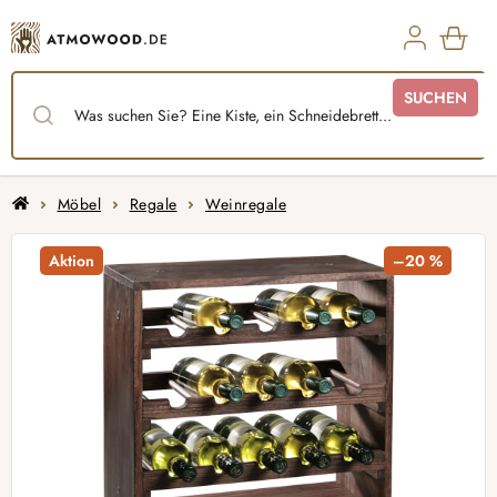
Zum
Inhalt
springen
WAR
SUCHEN
Startseite
Möbel
Regale
Weinregale
Aktion
–20 %