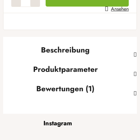
Ansehen
Beschreibung
Produktparameter
Bewertungen (1)
F
Instagram
u
ß