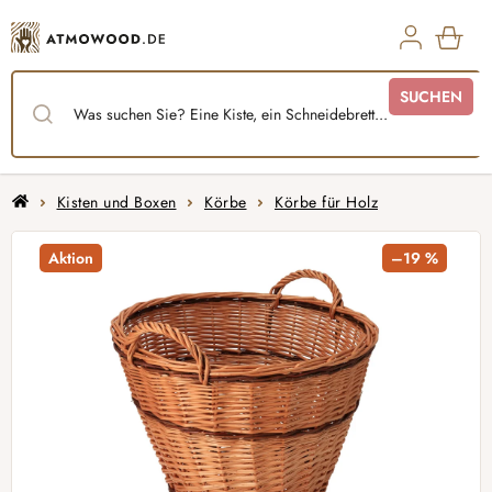
Zum
Inhalt
springen
WAR
SUCHEN
Startseite
Kisten und Boxen
Körbe
Körbe für Holz
Aktion
–19 %