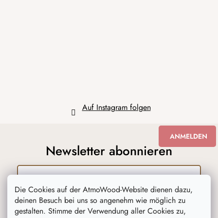
ß
z
e
i
l
e
Auf Instagram folgen
ANMELDEN
Newsletter abonnieren
Die Cookies auf der AtmoWood-Website dienen dazu,
Mit der Eingabe Ihrer Email, stimmen Sie
deinen Besuch bei uns so angenehm wie möglich zu
den Bedingungen des
Datenschutzes für
gestalten. Stimme der Verwendung aller Cookies zu,