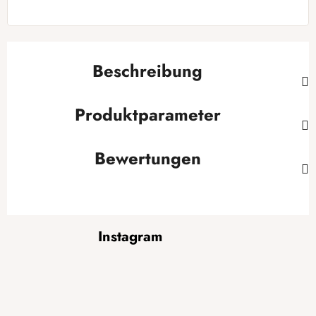
Beschreibung
Produktparameter
Bewertungen
F
Instagram
u
ß
z
e
i