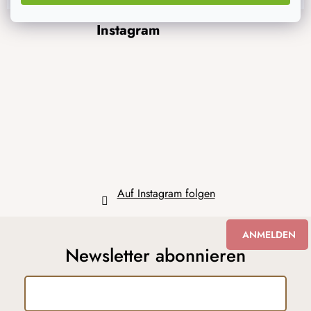
F
Instagram
u
ß
z
e
i
l
e
Auf Instagram folgen
ANMELDEN
Newsletter abonnieren