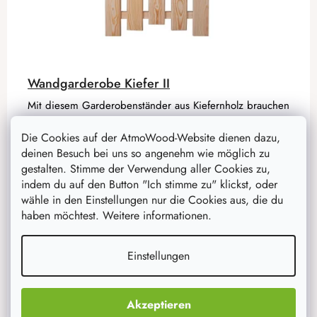
Wandgarderobe Kiefer II
Mit diesem Garderobenständer aus Kiefernholz brauchen
Sie nur wenige Sekunden, um Ihre Kleidung
aufzuräumen, wenn Sie von der Arbeit nach Hause
Die Cookies auf der AtmoWood-Website dienen dazu,
kommen. Perfekt für den Hausflur...
deinen Besuch bei uns so angenehm wie möglich zu
gestalten. Stimme der Verwendung aller Cookies zu,
indem du auf den Button "Ich stimme zu" klickst, oder
88,50 €
wähle in den Einstellungen nur die Cookies aus, die du
70,80 €
haben möchtest. Weitere informationen.
auf Lager
3 Stück
IN DEN WARENKORB
Einstellungen
Akzeptieren