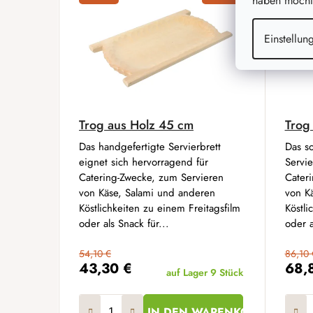
haben möchte
Einstellun
Trog aus Holz 45 cm
Trog
Das handgefertigte Servierbrett
Das so
eignet sich hervorragend für
Servie
Catering-Zwecke, zum Servieren
Cater
von Käse, Salami und anderen
von K
Köstlichkeiten zu einem Freitagsfilm
Köstli
oder als Snack für...
oder a
54,10 €
86,10 
43,30 €
68,
auf Lager
9 Stück
IN DEN WARENKORB