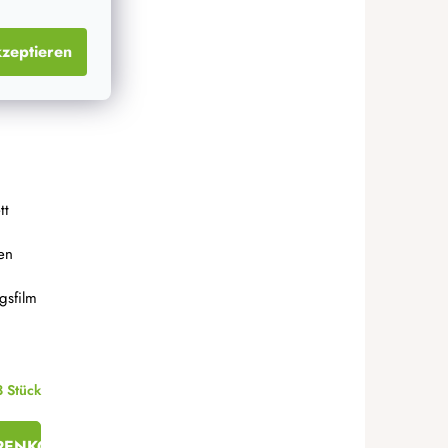
zeptieren
tt
en
n
gsfilm
8 Stück
RENKORB