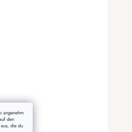
so angenehm
auf den
 aus, die du
20 %