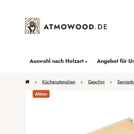
Zum
Inhalt
springen
Auswahl nach Holzart
Angebot für U
Startseite
Küchenutensilien
Geschirr
Servierb
Aktion