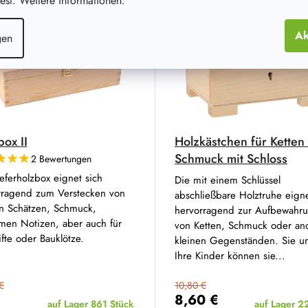
st. Weitere informationen.
on
–19 %
Aktion
–
Ak
gen
ox II
Holzkästchen für Ketten
Schmuck mit Schloss
2 Bewertungen
eferholzbox eignet sich
Die mit einem Schlüssel
rragend zum Verstecken von
abschließbare Holztruhe eigne
en Schätzen, Schmuck,
hervorragend zur Aufbewahr
men Notizen, aber auch für
von Ketten, Schmuck oder an
ifte oder Bauklötze.
kleinen Gegenständen. Sie u
Ihre Kinder können sie...
€
10,80 €
€
8,60 €
auf Lager
861 Stück
auf Lager
22