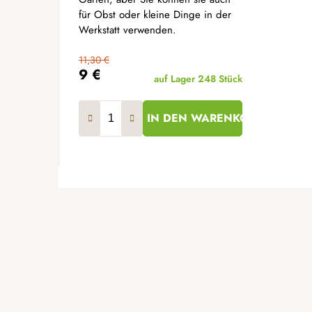
für Obst oder kleine Dinge in der
Werkstatt verwenden.
11,30 €
9 €
auf Lager
248 Stück
IN DEN WARENKORB
F
u
ß
z
e
i
l