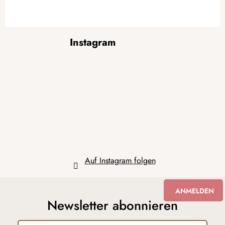
F
Instagram
u
ß
z
e
i
l
e
Auf Instagram folgen
ANMELDEN
Newsletter abonnieren