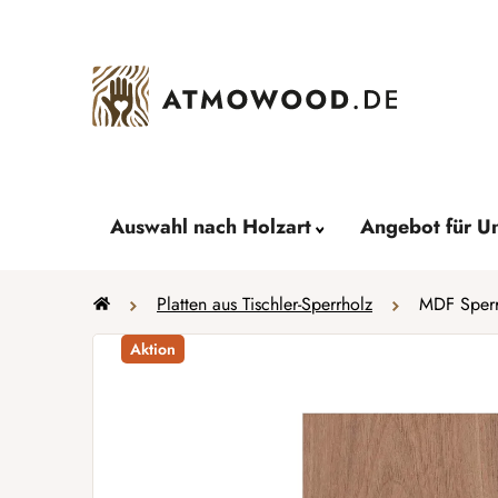
Zum
Inhalt
springen
Auswahl nach Holzart
Angebot für U
Startseite
Platten aus Tischler-Sperrholz
MDF Sper
Aktion