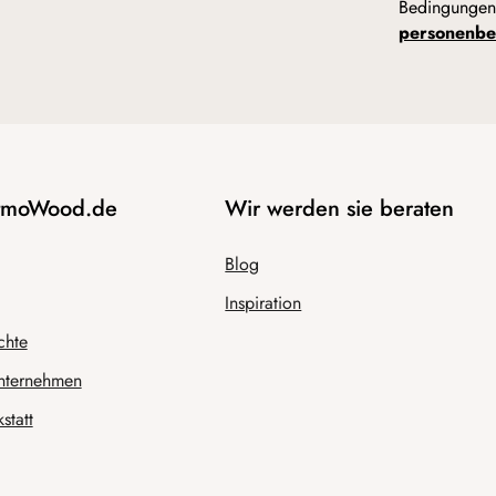
Bedingunge
personenbe
AtmoWood.de
Wir werden sie beraten
Blog
Inspiration
chte
nternehmen
statt