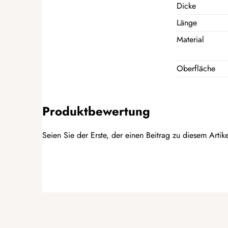
Dicke
Länge
Material
Oberfläche
Produktbewertung
Seien Sie der Erste, der einen Beitrag zu diesem Artike
BEWERTUNG HINZUFÜGEN
F
u
ß