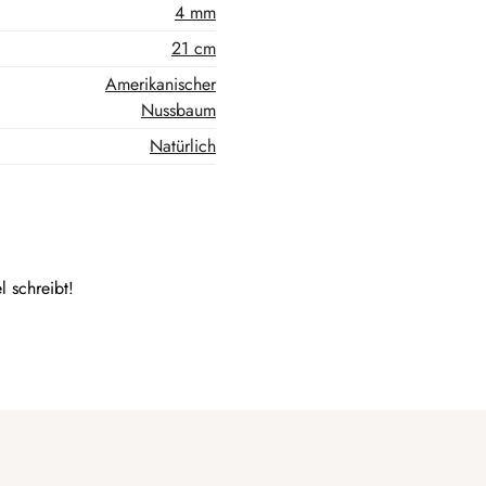
4 mm
21 cm
Amerikanischer
Nussbaum
Natürlich
l schreibt!