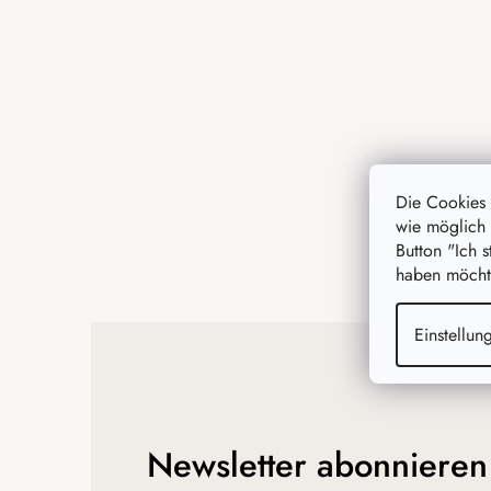
z
e
i
l
e
Die Cookies
wie möglich 
Button "Ich 
haben möchte
Einstellun
Newsletter abonnieren