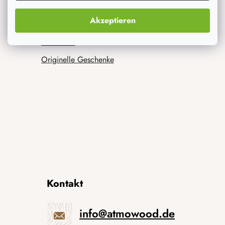
Was interessiert dich am meisten
Akzeptieren
Neuheiten
Originelle Geschenke
Kontakt
info
@
atmowood.de