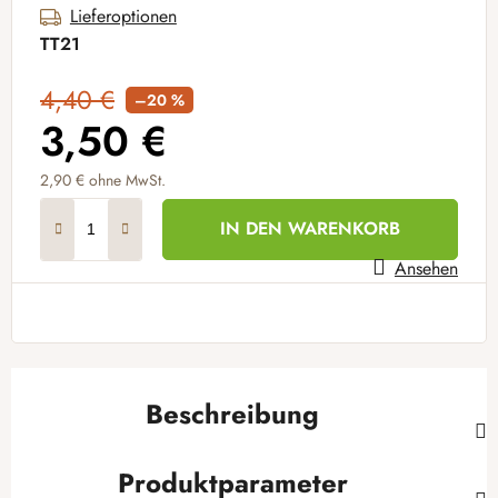
Lieferoptionen
TT21
4,40 €
–20 %
3,50 €
2,90 € ohne MwSt.
Verkaufspreis:
IN DEN WARENKORB
Ansehen
Beschreibung
Produktparameter