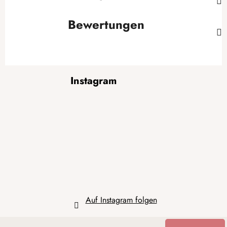
Bewertungen
F
Instagram
u
ß
z
e
i
l
e
Auf Instagram folgen