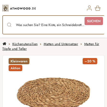
Zum
Inhalt
springen
WAR
SUCHEN
Startseite
Küchenutensilien
Matten und Untersetzer
Matten für
Töpfe und Teller
Kleinwaren
–20 %
Aktion