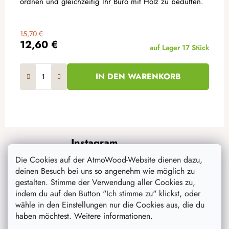
ordnen und gleichzeitig Ihr Büro mit Holz zu beduften.
15,70 €
12,60 €
auf Lager
17 Stück
IN DEN WARENKORB
F
Instagram
u
ß
Die Cookies auf der AtmoWood-Website dienen dazu,
z
deinen Besuch bei uns so angenehm wie möglich zu
gestalten. Stimme der Verwendung aller Cookies zu,
e
indem du auf den Button "Ich stimme zu" klickst, oder
i
wähle in den Einstellungen nur die Cookies aus, die du
l
haben möchtest. Weitere informationen.
e