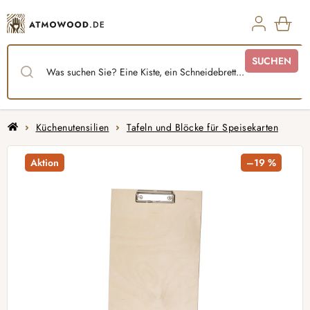
Zum
Inhalt
springen
WAR
SUCHEN
Startseite
Küchenutensilien
Tafeln und Blöcke für Speisekarten
Aktion
–19 %