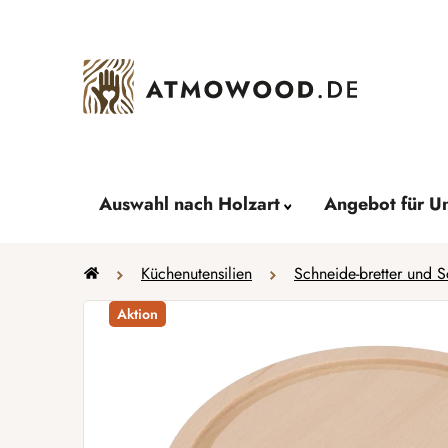
Zum
Inhalt
springen
Auswahl nach Holzart
Angebot für U
Startseite
Küchenutensilien
Schneide-bretter und S
Aktion