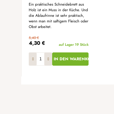
Ein praktisches Schneidebrett aus
Holz ist ein Muss in der Küche. Und
die Ablaufrinne ist sehr praktisch,
wenn man mit saftigem Fleisch oder
Obst arbeitet.
5,40 €
4,30 €
auf Lager
19 Stück
IN DEN WARENKORB
F
u
ß
z
e