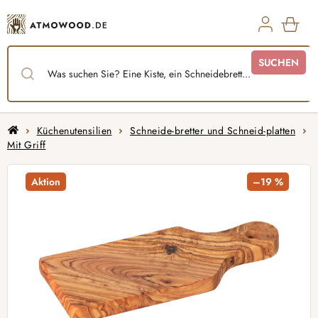
Zum
Inhalt
springen
WAR
SUCHEN
Startseite
Küchenutensilien
Schneide-bretter und Schneid-platten
Mit Griff
Aktion
–19 %