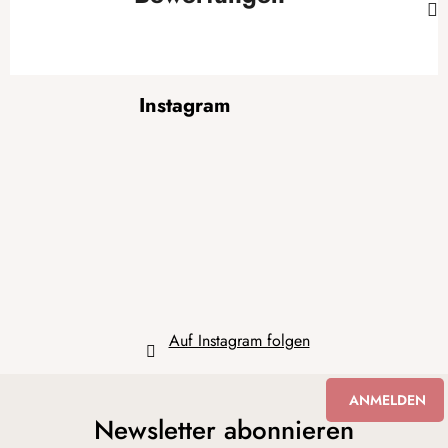
F
Instagram
u
ß
z
e
i
l
e
Auf Instagram folgen
ANMELDEN
Newsletter abonnieren