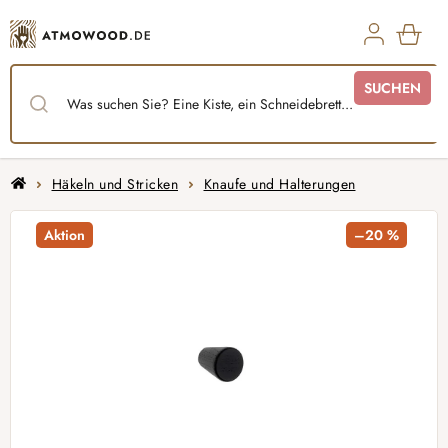
Zum
Inhalt
springen
WAR
SUCHEN
Startseite
Häkeln und Stricken
Knaufe und Halterungen
Aktion
–20 %