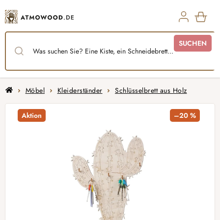
Zum
Inhalt
springen
WAR
SUCHEN
Startseite
Möbel
Kleiderständer
Schlüsselbrett aus Holz
Aktion
–20 %