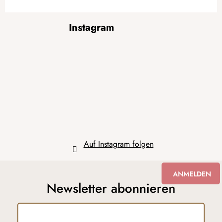
F
Instagram
u
ß
z
e
i
l
e
Auf Instagram folgen
ANMELDEN
Newsletter abonnieren