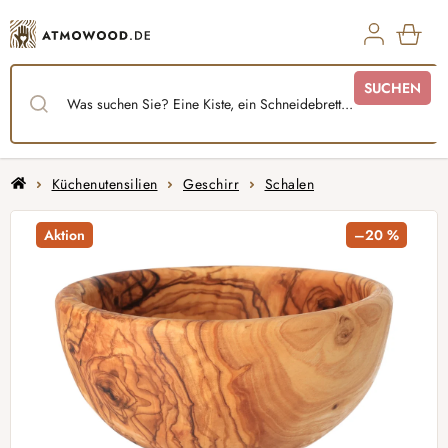
Zum
Inhalt
springen
WAR
SUCHEN
Startseite
Küchenutensilien
Geschirr
Schalen
Aktion
–20 %