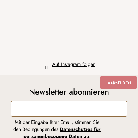
ß
z
e
i
l
e
Auf Instagram folgen
ANMELDEN
Newsletter abonnieren
Mit der Eingabe Ihrer Email, stimmen Sie
den Bedingungen des
Datenschutzes für
personenbezogene Daten zu
.