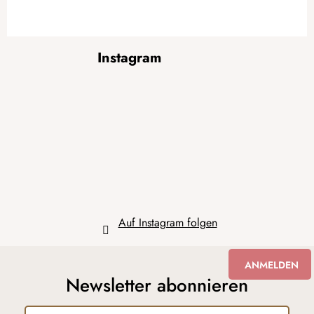
F
Instagram
u
ß
z
e
i
l
e
Auf Instagram folgen
ANMELDEN
Newsletter abonnieren