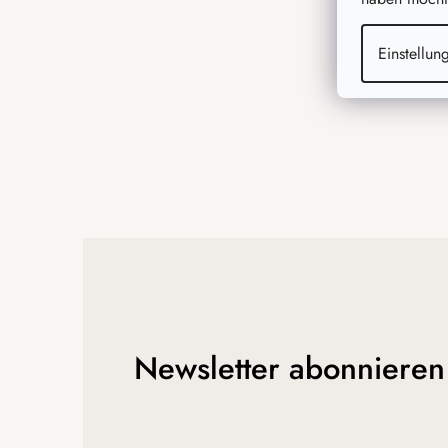
i
l
Einstellun
e
Newsletter abonnieren