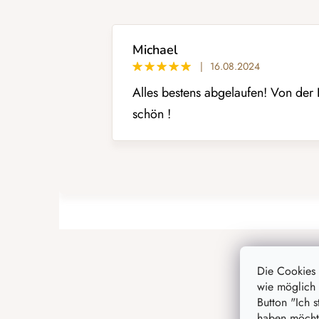
t
e
d
e
Michael
r
|
16.08.2024
B
Alles bestens abgelaufen! Von der B
e
w
schön !
e
r
t
u
n
g
e
F
n
u
ß
Die Cookies
wie möglich 
z
Button "Ich 
e
haben möchte