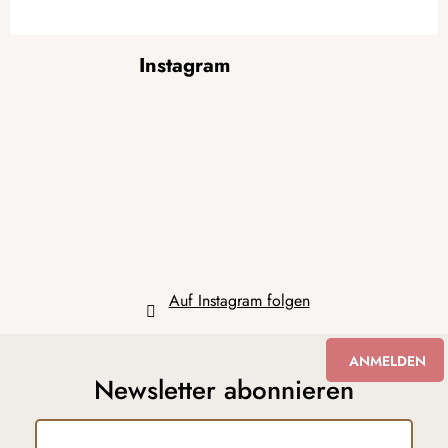
F
Instagram
u
ß
z
e
i
l
e
Auf Instagram folgen
ANMELDEN
Newsletter abonnieren