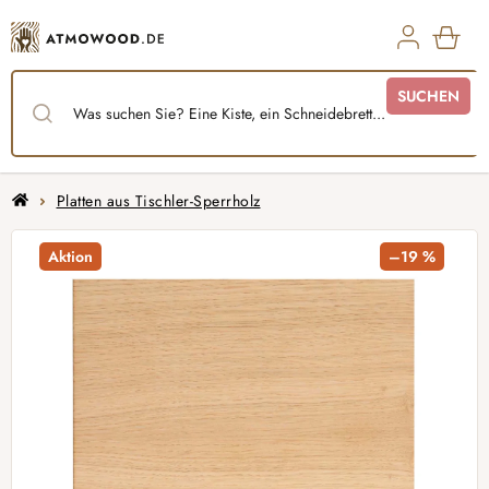
Zum
Inhalt
springen
WAR
SUCHEN
Startseite
Platten aus Tischler-Sperrholz
Aktion
–19 %