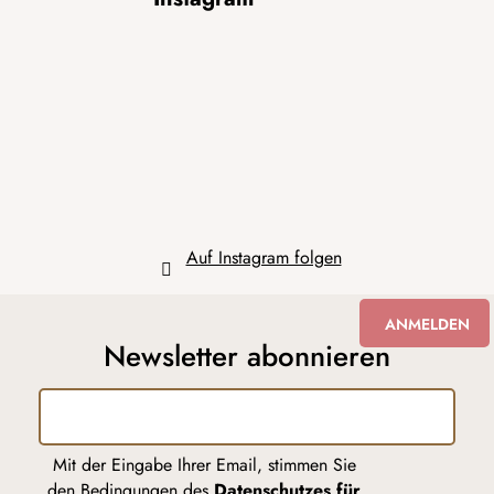
u
ß
z
e
i
l
e
Auf Instagram folgen
ANMELDEN
Newsletter abonnieren
Mit der Eingabe Ihrer Email, stimmen Sie
den Bedingungen des
Datenschutzes für