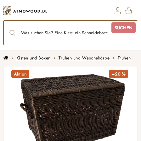
Zum
Inhalt
springen
WAR
SUCHEN
Startseite
Kisten und Boxen
Truhen und Wäschekörbe
Truhen
Aktion
–20 %