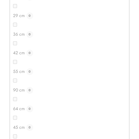
29 cm
0
36 cm
0
5,90 €
3,50 €
auf Lager
11 Stück
42 cm
0
IN DEN WARENKORB
55 cm
0
90 cm
0
64 cm
0
Aktion
–40 %
45 cm
0