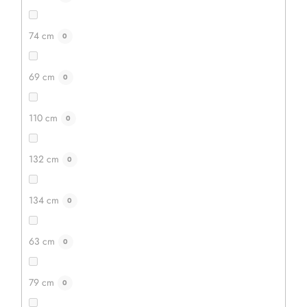
74 cm
0
69 cm
0
110 cm
0
132 cm
0
134 cm
0
63 cm
0
79 cm
0