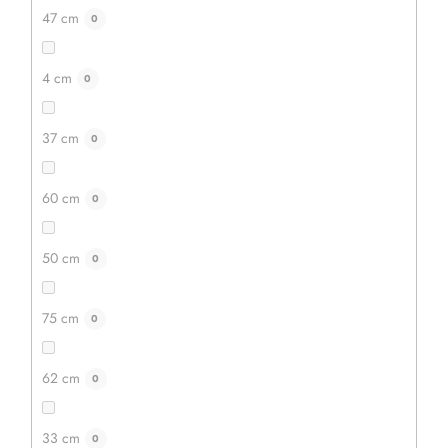
47 cm
0
4 cm
0
37 cm
0
60 cm
0
50 cm
0
75 cm
0
62 cm
0
33 cm
0