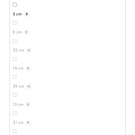
3 cm
3
8 cm
0
35 cm
0
14 cm
0
39 cm
0
13 cm
0
31 cm
0