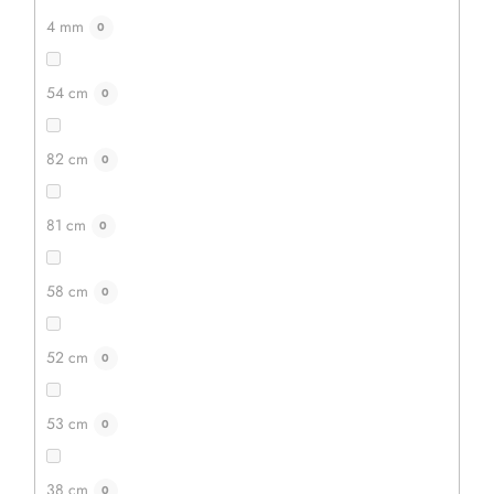
4 mm
0
54 cm
0
82 cm
0
81 cm
0
58 cm
0
52 cm
0
53 cm
0
38 cm
0