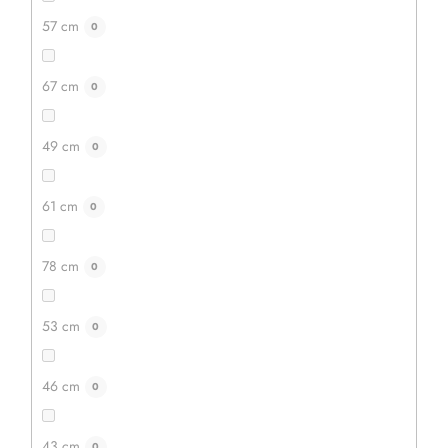
57 cm
0
67 cm
0
49 cm
0
61 cm
0
78 cm
0
53 cm
0
46 cm
0
43 cm
0