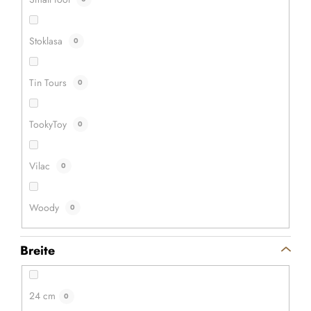
Stoklasa
0
Tin Tours
0
TookyToy
0
Vilac
0
Woody
0
Breite
24 cm
0