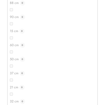
88 cm
0
90 cm
0
15 cm
0
60 cm
0
50 cm
0
37 cm
0
21 cm
0
32 cm
0