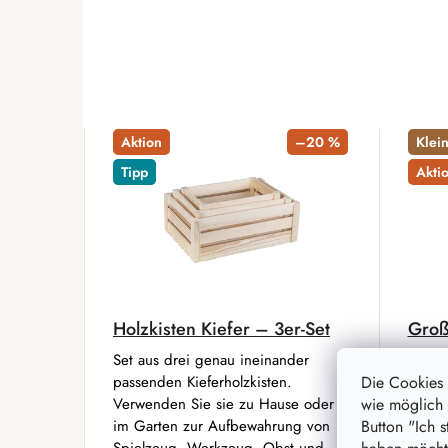
Aktion
–20 %
Klei
Tipp
Akti
Holzkisten Kiefer – 3er-Set
Groß
Set aus drei genau ineinander
Diese
passenden Kieferholzkisten.
wird 
Die Cookies
Verwenden Sie sie zu Hause oder
Fleisc
wie möglich 
im Garten zur Aufbewahrung von
verwe
Button "Ich 
Spielzeug, Werkzeug, Obst und
Gegen