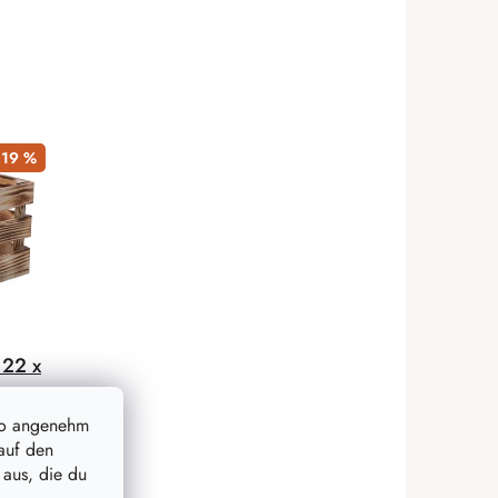
19 %
 22 x
so angenehm
auf den
 aus, die du
.