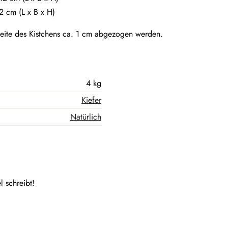
12
cm (L x B x H)
eite des Kistchens ca. 1 cm abgezogen werden.
4 kg
Kiefer
Natürlich
l schreibt!