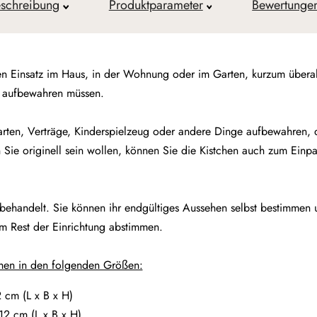
schreibung
Produktparameter
Bewertunge
den Einsatz im Haus, in der Wohnung oder im Garten, kurzum überal
z aufbewahren müssen.
karten, Verträge, Kinderspielzeug oder andere Dinge aufbewahren,
ie originell sein wollen, können Sie die Kistchen auch zum Einpa
nbehandelt. Sie können ihr endgültiges Aussehen selbst bestimmen
 Rest der Einrichtung abstimmen.
chen in den folgenden Größen:
2 cm (L x B x H)
 12
cm (L x B x H)