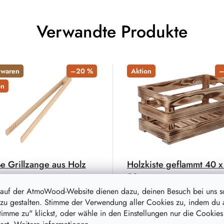
Verwandte Produkte
nwaren
–20 %
Aktion
–
on
e Grillzange aus Holz
Holzkiste geflammt 40 x
20 cm
r unentbehrliche Küchenhelfer
vor allem zum Wenden von
 auf der AtmoWood-Website dienen dazu, deinen Besuch bei uns 
Hergestellt aus erstklassigem,
h und ähnlichen Tätigkeiten
zu gestalten. Stimme der Verwendung aller Cookies zu, indem du 
massivem Kiefernholz. Solides
ndet, bei denen man den
stimme zu" klickst, oder wähle in den Einstellungen nur die Cookies
Design und glatte Oberfläche
stand fest anfassen und