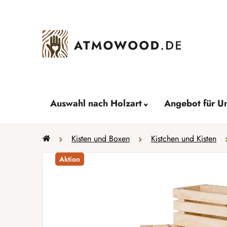
Zum
Inhalt
springen
Auswahl nach Holzart
Angebot für U
Startseite
Kisten und Boxen
Kistchen und Kisten
Aktion