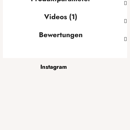
Videos (1)
Bewertungen
F
Instagram
u
ß
z
e
i
l
e