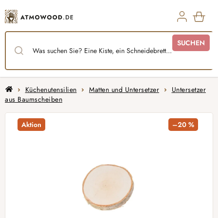
Zum
Inhalt
springen
WAR
SUCHEN
Startseite
Küchenutensilien
Matten und Untersetzer
Untersetzer
aus Baumscheiben
Aktion
–20 %