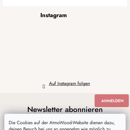
F
Instagram
u
ß
z
e
i
l
e
Auf Instagram folgen
ANMELDEN
Newsletter abonnieren
Die Cookies auf der AtmoWood-Website dienen dazu,
deinen Besuch bei uns so angenehm wie möglich zu