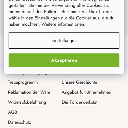
gestalten. Stimme der Verwendung aller Cookies zu,
Mit der Eingabe Ihrer Email, stimmen Sie
indem du auf den Button "Ich stimme zu" klickst, oder
den Bedingungen des
Datenschutzes für
wähle in den Einstellungen nur die Cookies aus, die du
personenbezogene Daten zu
.
haben möchtest. Weitere informationen.
Einstellungen
Für Kunden
Wir sind AtmoWood.de
Akzeptieren
Versand und Zahlung
Kontakt
Sendungsverfolgung
Impressum
Treueprogramm
Unsere Geschichte
Reklamation der Ware
Angebot für Unternehmen
Widerrufsbelehrung
Die Förderwerkstatt
AGB
Datenschutz