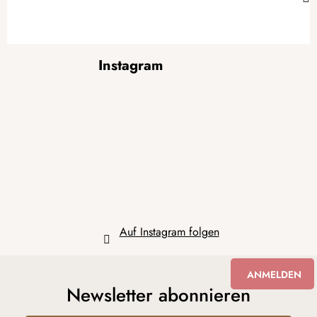
F
Instagram
u
ß
z
e
i
l
e
Auf Instagram folgen
ANMELDEN
Newsletter abonnieren