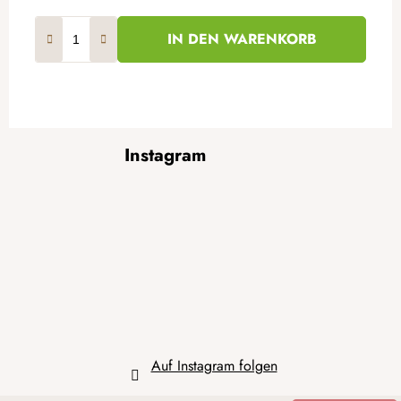
IN DEN WARENKORB
F
Instagram
u
ß
z
e
i
l
e
Auf Instagram folgen