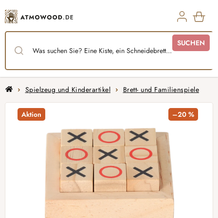
Zum
Inhalt
springen
WAR
SUCHEN
Startseite
Spielzeug und Kinderartikel
Brett- und Familienspiele
Aktion
–20 %