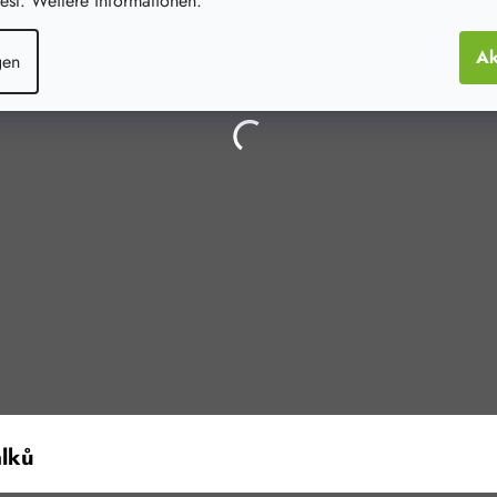
st. Weitere informationen.
Ak
gen
álků