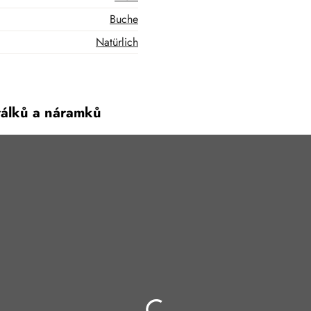
Buche
Natürlich
rálků a náramků