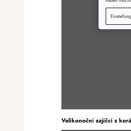
haben möchte
Einstellun
Velikonoční zajíčci z kor