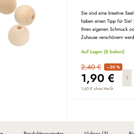
Sie sind eine kreative Se
haben einen Tipp für Sie!
Ihren eigenen Schmuck ode
Zuhause verschönern werd
Auf Lager
(8 balení)
2,40 €
–20 %
1,90 €
1,60 € ohne MwSt.
Verkaufspreis:
ng
Produktparameter
Videos (3)
B