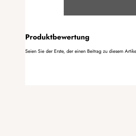
Produktbewertung
Seien Sie der Erste, der einen Beitrag zu diesem Artike
BEWERTUNG HINZUFÜGEN
F
u
ß
z
e
i