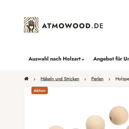
Zum
Inhalt
springen
Auswahl nach Holzart
Angebot für U
Startseite
Häkeln und Stricken
Perlen
Holzpe
Aktion