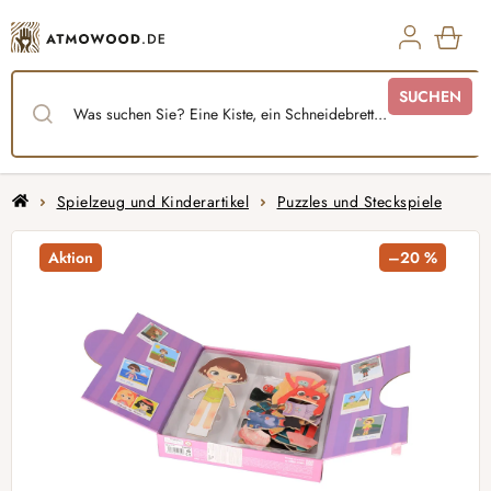
Zum
Inhalt
springen
WAR
SUCHEN
Startseite
Spielzeug und Kinderartikel
Puzzles und Steckspiele
Aktion
–20 %