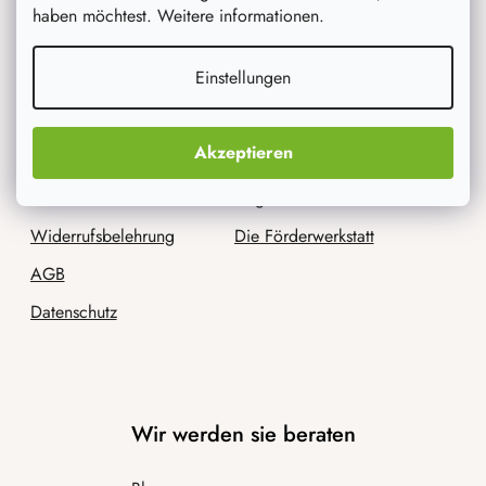
haben möchtest. Weitere informationen.
Für Kunden
Wir sind AtmoWood.de
Einstellungen
Versand und Zahlung
Kontakt
Sendungsverfolgung
Impressum
Akzeptieren
Treueprogramm
Unsere Geschichte
Reklamation der Ware
Angebot für Unternehmen
Widerrufsbelehrung
Die Förderwerkstatt
AGB
Datenschutz
Wir werden sie beraten