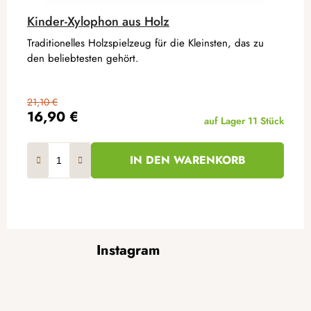
Kinder-Xylophon aus Holz
Traditionelles Holzspielzeug für die Kleinsten, das zu
den beliebtesten gehört.
21,10 €
16,90 €
auf Lager
11 Stück
IN DEN WARENKORB
F
Instagram
u
ß
z
e