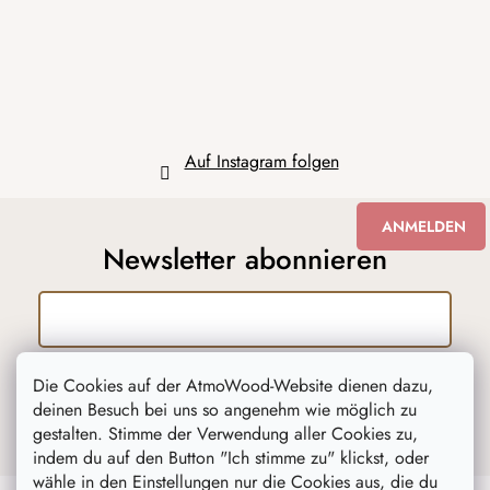
i
l
e
Auf Instagram folgen
ANMELDEN
Newsletter abonnieren
Mit der Eingabe Ihrer Email, stimmen Sie
Die Cookies auf der AtmoWood-Website dienen dazu,
den Bedingungen des
Datenschutzes für
deinen Besuch bei uns so angenehm wie möglich zu
personenbezogene Daten zu
.
gestalten. Stimme der Verwendung aller Cookies zu,
indem du auf den Button "Ich stimme zu" klickst, oder
wähle in den Einstellungen nur die Cookies aus, die du